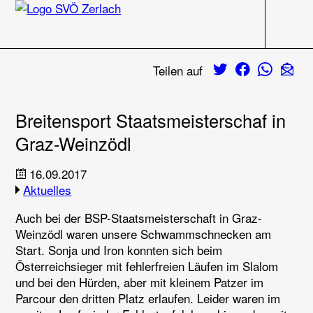
Navigati
Zum Inhalt
Twitter
Facebook
Whats
E-M
Teilen auf
Breitensport Staatsmeisterschaf in
Graz-Weinzödl
16.09.2017
Aktuelles
Auch bei der BSP-Staatsmeisterschaft in Graz-
Weinzödl waren unsere Schwammschnecken am
Start. Sonja und Iron konnten sich beim
Österreichsieger mit fehlerfreien Läufen im Slalom
und bei den Hürden, aber mit kleinem Patzer im
Parcour den dritten Platz erlaufen. Leider waren im