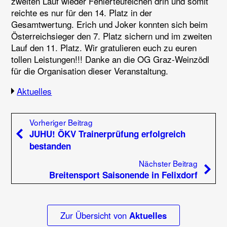
zweiten Lauf wieder Fehlerteufelchen drin und somit
reichte es nur für den 14. Platz in der
Gesamtwertung. Erich und Joker konnten sich beim
Österreichsieger den 7. Platz sichern und im zweiten
Lauf den 11. Platz. Wir gratulieren euch zu euren
tollen Leistungen!!! Danke an die OG Graz-Weinzödl
für die Organisation dieser Veranstaltung.
Aktuelles
Beitragsnavigation
Vorheriger Beitrag:
Vorheriger Beitrag
JUHU! ÖKV Trainerprüfung erfolgreich
bestanden
Nächste
Nächster Beitrag
Breitensport Saisonende in Felixdorf
Zur Übersicht von
Aktuelles