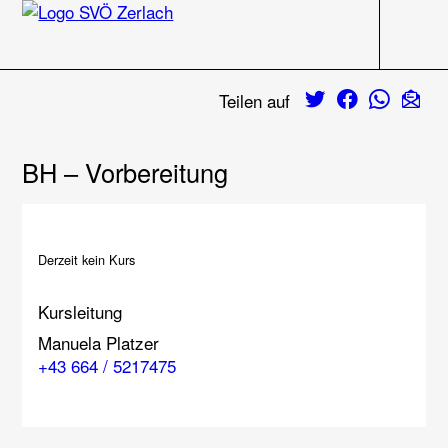
Navigati
Zum Inhalt
Twitter
Facebook
Whats
E-M
Teilen auf
BH – Vorbereitung
Derzeit kein Kurs
Kursleitung
Manuela Platzer
+43 664 / 5217475