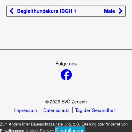
Beitragsnavigation
Vorheriger Kurs:
Nächster Ku
Begleithundekurs IBGH 1
Male
Folge uns
© 2026 SVÖ Zerlach
Impressum
Datenschutz
Tag der Gesundheit
Zum Ändern Ihrer Datenschutzeinstellung, z.B. Erteilung oder Widerruf von
Einstellungen
Einwilligungen, klicken Sie hier: