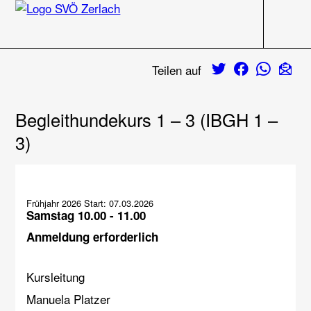
Navigati
Zum Inhalt
Twitter
Facebook
Whats
E-M
Teilen auf
Begleithundekurs 1 – 3 (IBGH 1 –
3)
Frühjahr 2026 Start: 07.03.2026
Samstag 10.00 - 11.00
Anmeldung erforderlich
Kursleitung
Manuela Platzer