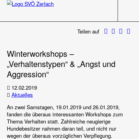
Navigati
Zum Inhalt
Twitter
Faceboo
What
E-M
Teilen auf
Winterworkshops –
„Verhaltenstypen“ & „Angst und
Aggression“
12.02.2019
Aktuelles
An zwei Samstagen, 19.01.2019 und 26.01.2019,
fanden die überaus interessanten Workshops zum
Thema Verhalten statt. Zahlreiche neugierige
Hundebesitzer nahmen daran teil, und nicht nur
wegen der überaus vorzüglichen Verpflegung.