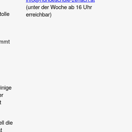
e
(unter der Woche ab 16 Uhr
tolle
erreichbar)
timmt
inige
er
t
ll die
t