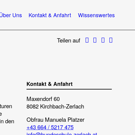
Über Uns
Kontakt & Anfahrt
Wissenswertes
Twitter
Facebook
WhatsApp
E-Mail
Teilen auf
Kontakt & Anfahrt
Maxendorf 60
turen
8082 Kirchbach-Zerlach
e
Obfrau
Manuela Platzer
in den
+43 664 / 5217 475
info@hundeschule-zerlach.at