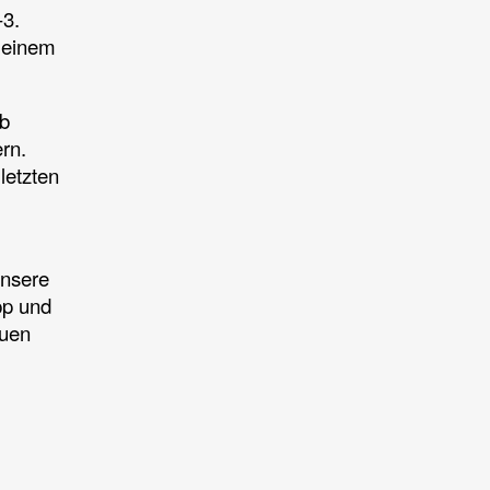
-3.
t einem
ab
rn.
letzten
unsere
pp und
euen