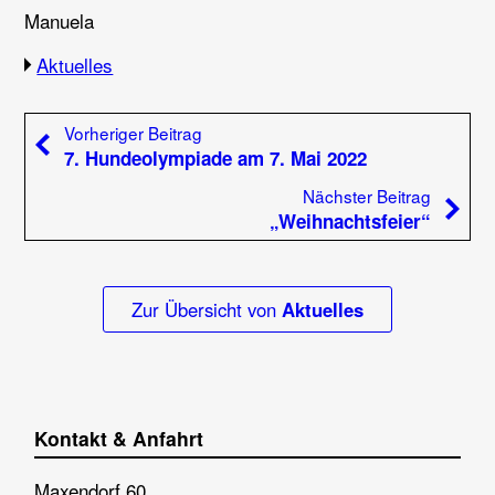
Manuela
Aktuelles
Beitragsnavigation
Vorheriger Beitrag:
Vorheriger Beitrag
7. Hundeolympiade am 7. Mai 2022
Nächste
Nächster Beitrag
„Weihnachtsfeier“
Zur Übersicht von
Aktuelles
Kontakt & Anfahrt
Maxendorf 60