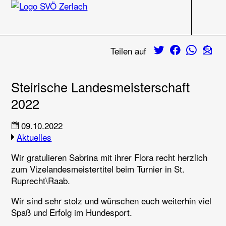
Navigati
Zum Inhalt
Twitter
Facebook
Whats
E-M
Teilen auf
Steirische Landesmeisterschaft
2022
09.10.2022
Aktuelles
Wir gratulieren Sabrina mit ihrer Flora recht herzlich
zum Vizelandesmeistertitel beim Turnier in St.
Ruprecht\Raab.
Wir sind sehr stolz und wünschen euch weiterhin viel
Spaß und Erfolg im Hundesport.