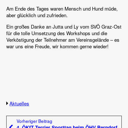
Am Ende des Tages waren Mensch und Hund müde,
aber glücklich und zufrieden.
Ein großes Danke an Jutta und Ly vom SVÖ Graz-Ost
für die tolle Umsetzung des Workshops und die
Verköstigung der Teilnehmer am Vereinsgelände – es
war uns eine Freude, wir kommen gerne wieder!
Aktuelles
Beitragsnavigation
Vorheriger Beitrag:
Vorheriger Beitrag
4. ÖKfT Terrier Sporttag beim ÖHV Berndorf