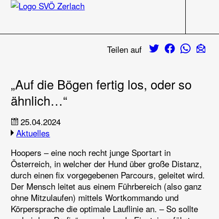
Navigati
Zum Inhalt
Twitter
Facebook
Whats
E-M
Teilen auf
„Auf die Bögen fertig los, oder so
ähnlich…“
25.04.2024
Aktuelles
Hoopers – eine noch recht junge Sportart in
Österreich, in welcher der Hund über große Distanz,
durch einen fix vorgegebenen Parcours, geleitet wird.
Der Mensch leitet aus einem Führbereich (also ganz
ohne Mitzulaufen) mittels Wortkommando und
Körpersprache die optimale Lauflinie an. – So sollte