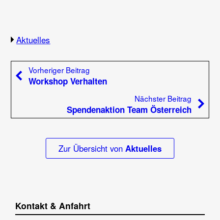
Aktuelles
Beitragsnavigation
Vorheriger Beitrag:
Vorheriger Beitrag
Workshop Verhalten
Nächste
Nächster Beitrag
Spendenaktion Team Österreich
Zur Übersicht von
Aktuelles
Kontakt & Anfahrt